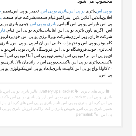
محسوب می شود.
یو پی اس
,باتری
یو پی اس
,
باتری یو پی اس
, تعمیر یو پی اس,تعمیر
ب
آفلاین,آنلاین,آفلاین,لاین اینتراکتیو,فیام صنعت,شرکت فیام صنعت,
ب
پی اس تایوانی,یو پی اس آلمانی,
باتری یو پی اس
چینی, باتری یو پی
اس اگزیم پاور, باتری یو پی اس ایتالیایی,باتری یو پی اس فیام,
فار
کامپیوتر,یو پی اس و تجهیزات جانبی,اس ان ام پی یو پی اس, باتری لا
ای,باتری خوب,فروشگاه یو پی اس,فروشگاه باتری یو پی اس,یو پی 
ای,یو پی اس ترک,یو پی اس اینفورم,یو پی اس آماک,یو پی اس آست
باکیفیت,باتری یو پی اس باکیفیت,یو پی اس با راندمان بالا, باتر
۲۰کاوا,انواع یو پی اس,کابینت باتری,ابعاد یو پی اس,تکنولوژی
پی اس,
برند های باتری
Battery Ups Racket
,
آنالیز باتری یو پی اس
,
با
باتری یو پی اس rocket
,
باتری یو پی اس ارزان
,
باتری یو پی اس باکیف
پی اس کره ای
,
باتری یو پی اس ناب
,
باتری یو پی اس های کره ای
,
بازا
تعمیر باتری یو پی اس
,
تعویض باتری راکت
,
راکت
,
فروش باتری یو پی 
پی اس
permalink