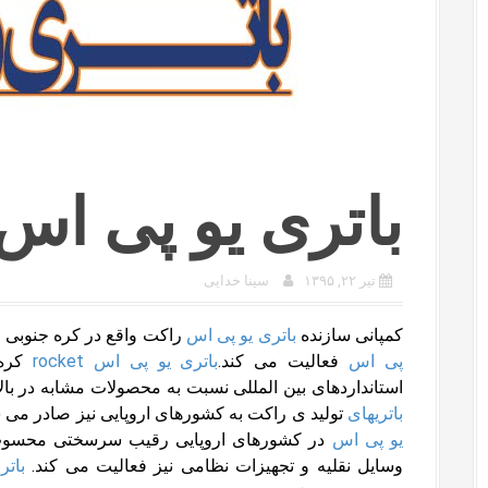
باتری یو پی اس ocket
تیر ۲۲, ۱۳۹۵
سینا خدایی
کمپانی سازنده
باتری یو پی اس
راکت واقع در کره جنوبی ا
پی اس
فعالیت می کند.
باتری یو پی اس rocket
کره 
استانداردهای بین المللی نسبت به محصولات مشابه در بالات
باتریهای
تولید ی راکت به کشورهای اروپایی نیز صادر می ش
یو پی اس
در کشورهای اروپایی رقیب سرسختی محسوب
وسایل نقلیه و تجهیزات نظامی نیز فعالیت می کند.
باتر