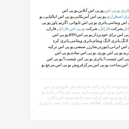
اتری یو پی اس
,یو پی اس آنلاین,یو پی اس
رق اضطراری
,یو پی اس آمریکایی,یو پی اس ایتالیایی, یو
 اس ویتنامی,باتری یو پی اس تایوانی, اگزیم پاور,یو پی
اتل
,شرکت
فاراتل
, شرکت
یو پی اس فاراتل
, فاران,
شرکت فاران, ویراانرژی,شرکت ویراانرژی,یو پی اس خودپرداز,یو پی اس برای خودپرداز,یو پی اسatm,یو پی اس
نگ,باتری لانگ ویتنام,باتری ویتنامی,باتری کره
اس ایرانی,اینورتر,شارژر صنعتی,یو پی اس ترکیه
رید,یو پی اس بوری, یو پی اس ساده,یو پی اس
ی,یو پی اس چیست؟,باتری یو پی اس چیست؟,یو پی اس
 یو پی اس,ساخت یو پی اس,مرکزفروش یو پی اس,مرجع یو
تری درجه 1
,
باتری راکت
,
باتری کره ای
,
باتری یو پی اس
,
یت
,
باتری یو پی اس چینی
,
باتری یو پی اس راکت
,
باتری یو
ر باتری یو پی اس ایران
,
تست باتری یو پی اس راکتپ
,
اس راکتپ
,
کمپانی racket
,
نصب باتری راکت
,
نصب باتری یو