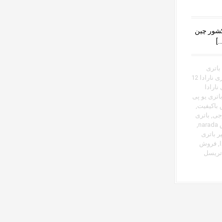
 تولید باتری های یو پی اس در سال ۱۹۹۴ در کشور چین
باتری
باتری نارادا 12
 نارادا
اتری یو پی
 باکیفیت
,
رجی
,
باتری
n
,
ر باتری
,
فروش
اتریسل