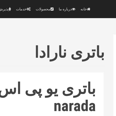
خانه
درباره ما
محصولات
خدمات
پذیرش 
باتری نارادا
باتری یو پی اس
narada