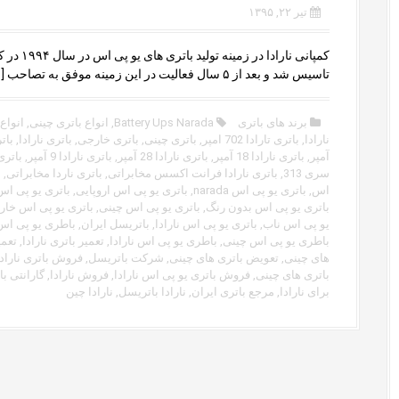
تیر ۲۲, ۱۳۹۵
کمپانی نارادا در زمینه
تاسیس شد و بعد از ۵ سال فعالیت در این زمینه موفق به تصاحب […]
برند های باتری
Battery Ups Narada
,
انواع باتری چینی
,
انواع 
نارادا
,
باتری تارادا 702 امپر
,
باتری چینی
,
باتری خارجی
,
باتری نارادا
,
آمپر
,
باتری نارادا 18 آمپر
,
باتری نارادا 28 آمپر
,
باتری نارادا 9 آمپر
,
باتری
سری 313
,
باتری نارادا فرانت اکسس مخابراتی
,
باتری ناردا مخابراتی
,
ب
اس
,
باتری یو پی اس narada
,
باتری یو پی اس اروپایی
,
باتری یو پی اس
باتری یو پی اس بدون رنگ
,
باتری یو پی اس چینی
,
باتری یو پی اس خا
یو پی اس ناب
,
باتری یو پی اس نارادا
,
باتریسل ایران
,
باطری یو پی اس arada
باطری یو پی اس چینی
,
باطری یو پی اس نارادا
,
تعمیر باتری نارادا
,
تعمی
های چینی
,
تعویض باتری های چینی
,
شرکت باتریسل
,
فروش باتری نارادا
باتری های چینی
,
فروش باتری یو پی اس نارادا
,
فروش نارادا
,
گارانتی ب
برای نارادا
,
مرجع باتری ایران
,
نارادا باتریسل
,
نارادا چین