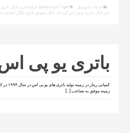
خدمات باتریسل
Battery Ups Tiger
,
انواع باتری تایگر
,
باتری 
اس تایگر
,
باتری یو پی اس کره ای
,
تایگر
,
فروش باتری تایگر
,
کمپانی تای
باتری یو پی اس Itar
زمینه موفق به تصاحب […]