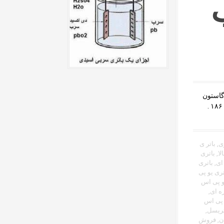
ید سرب در سال ۱۸۵۹ توسط گاستون
پلانت اختراع شد و برای اولین بار به آکادمی علوم فرانسه درسال ۱۸۶۰ .
ی
,
باتر ی
لا
,
باتری
ای
,
باتری
تری یو پی
و پی اس
ه ای
,
 پی اس
تریسل
,
ن
,
فروش