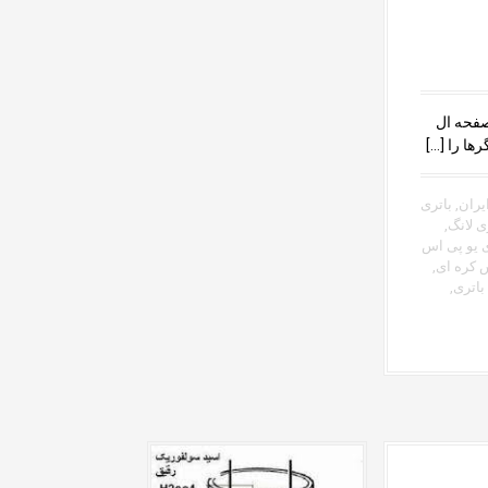
 در صفحه ال
ها را […]
یران
,
باتری
ی لانگ
,
ی یو پی اس
س کره ای
,
باتری
,